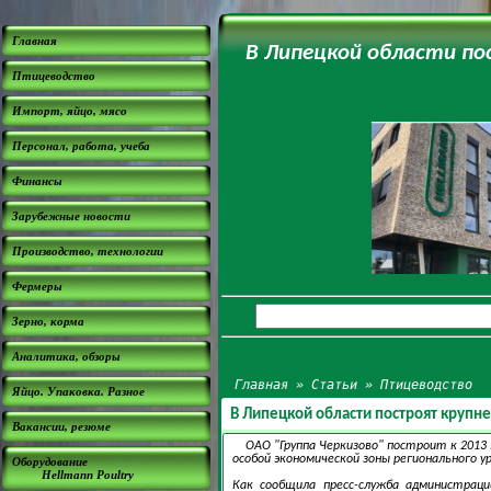
Главная
В Липецкой области по
Птицеводство
Импорт, яйцо, мясо
Персонал, работа, учеба
Финансы
Зарубежные новости
Производство, технологии
Фермеры
Зерно, корма
Аналитика, обзоры
Главная
»
Статьи
»
Птицеводство
Яйцо. Упаковка. Разное
В Липецкой области построят крупн
Вакансии, резюме
ОАО "Группа Черкизово" построит к 2013
особой экономической зоны регионального у
Оборудование
Hellmann Poultry
Как сообщила пресс-служба администрац