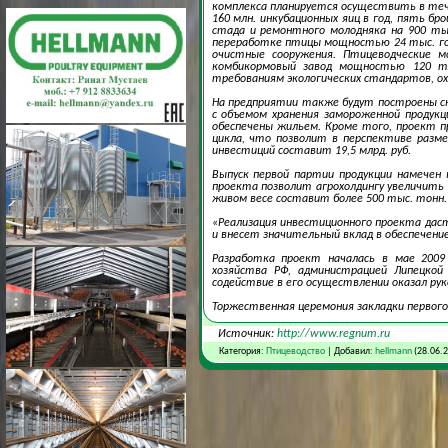
комплекса планируется осуществить в те
160 млн. инкубационных яиц в год, пять б
стада и ремонтного молодняка на 900 тыс
переработке птицы мощностью 24 тыс. гол
очистные сооружения. Птицеводческие м
комбикормовый завод мощностью 120 т/
требованиям экологических стандартов, о
На предприятии также будут построены с
с объемом хранения замороженной продукц
обеспечены жильем. Кроме того, проект 
цикла, что позволит в перспективе разм
инвестиций составит 19,5 млрд. руб.
Выпуск первой партии продукции намечен 
проекта позволит агрохолдингу увеличить
живом весе составит более 500 тыс. тонн.
«Реализация инвестиционного проекта дас
и внесет значительный вклад в обеспечение
Разработка проект началась в мае 2009
хозяйства РФ, администрацией Липецкой 
содействие в его осуществлении оказал ру
Торжественная церемония закладки первог
Источник:
http://www.regnum.ru
Категория:
Птицеводство
| Добавил:
hellmann
(28.06.