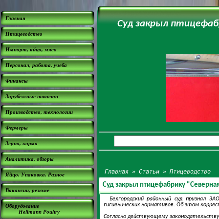
Главная
Суд закрыл птицефабр
Птицеводство
Импорт, яйцо, мясо
Персонал, работа, учеба
Финансы
Зарубежные новости
Производство, технологии
Фермеры
Зерно, корма
Аналитика, обзоры
Главная
»
Статьи
»
Птицеводство
Яйцо. Упаковка. Разное
Суд закрыл птицефабрику "Северная
Вакансии, резюме
Белгородский районный суд признал З
гигиенических нормативов. Об этом коррес
Оборудование
Hellmann Poultry
Согласно действующему законодательству 