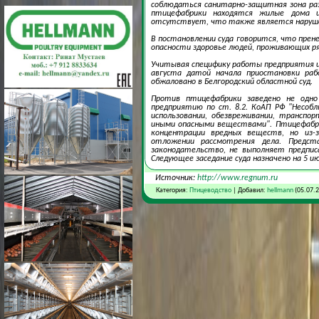
соблюдаться санитарно-защитная зона раз
птицефабрики находятся жилые дома и
отсутствует, что также является наруш
В постановлении суда говорится, что пре
опасности здоровье людей, проживающих р
Учитывая специфику работы предприятия и
августа датой начала приостановки ра
обжаловано в Белгородский областной суд.
Против птицефабрики заведено не одно
предприятию по ст. 8.2. КоАП РФ "Несобл
использовании, обезвреживании, транспо
иными опасными веществами". Птицефабри
концентрации вредных веществ, но из-
отложении рассмотрения дела. Предст
законодательство, не выполняет предпис
Следующее заседание суда назначено на 5 ию
Источник:
http://www.regnum.ru
Категория:
Птицеводство
| Добавил:
hellmann
(05.07.