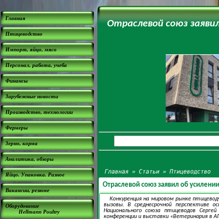
Главная
Отраслевой союз заяви
Птицеводство
Импорт, яйцо, мясо
Персонал, работа, учеба
Финансы
Зарубежные новости
Производство, технологии
Фермеры
Зерно, корма
Аналитика, обзоры
Главная
»
Статьи
»
Птицеводство
Яйцо. Упаковка. Разное
Отраслевой союз заявил об усилен
Вакансии, резюме
Конкуренция на мировом рынке птицевод
вызовы. В среднесрочной перспективе 
Оборудование
Национального союза птицеводов Сергей
Hellmann Poultry
конференции и выставки «Ветеринария в А