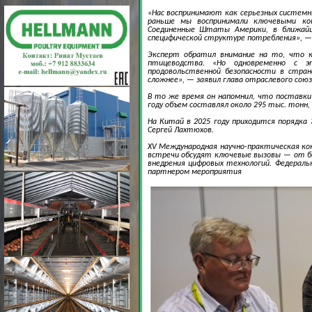
«Нас воспринимают как серьезных системн
раньше мы воспринимали ключевыми кон
Соединенные Штаты Америки, в ближайш
специфической структуре потребления», 
Эксперт обратил внимание на то, что ко
птицеводства. «Но одновременно с э
продовольственной безопасности в стра
сложнее», — заявил глава отраслевого союз
В то же время он напомнил, что поставки
году объем составлял около 295 тыс. тонн,
На Китай в 2025 году приходится порядка
Сергей Лахтюхов.
XV Международная научно-практическая ко
встречи обсудят ключевые вызовы — от би
внедрения цифровых технологий. Федерал
партнером мероприятия