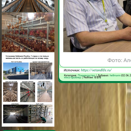
Источник:
https://vetandlife.ru/
Категория:
Птицеводство
| Добавил:
hellmann
(02.06.
мясо бройлер
| Рейтинг:
0.0
/
0