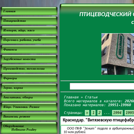
Главная
ПТИЦЕВОДЧЕСКИЙ СА
Птицеводство
Импорт, яйцо, мясо
Персонал, работа, учеба
Финансы
Зарубежные новости
Производство, технологии
Фермеры
Зерно, корма
Главная
» Статьи
Аналитика, обзоры
Всего материалов в каталоге:
2026
Показано материалов:
19951-19960
Яйцо. Упаковка. Разное
Страницы:
«
1
2
...
1994
1995
Вакансии, резюме
Краснодар. "Витязевскую птицефабр
Оборудование
ООО ПКФ "Зенит" подало в арбитражный
Hellmann Poultry
10 млн рублей.