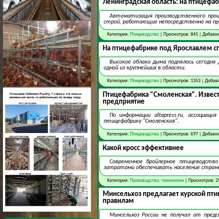
Ленинградская область: на птицефа
Автоматизация производственного проц
строй, работающие непосредственно на пр
Категория:
Птицеводство
| Просмотров: 845 | Добави
На птицефабрике под Ярославлем сг
Высокое облако дыма поднялось сегодня 
одной из крупнейших в области.
Категория:
Птицеводство
| Просмотров: 1353 | Добав
Птицефабрика "Смоленская". Извес
предприятие
По информации altapress.ru, ассоциац
птицефабрику "Смоленская".
Категория:
Птицеводство
| Просмотров: 697 | Добави
Какой кросс эффективнее
Современное бройлерное птицеводство
затратами обеспечивать население стран
Категория:
Производство, технологии
| Просмотров: 2
Минсельхоз предлагает курской пт
правилам
Минсельхоз России не получал от пред