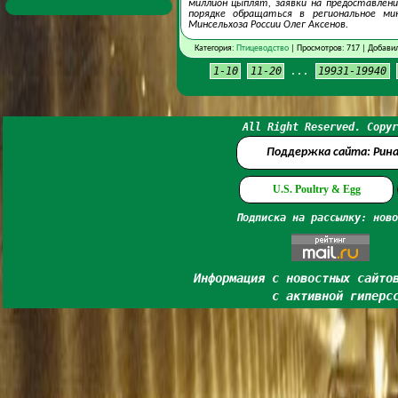
миллион цыплят, заявки на предоставлен
порядке обращаться в региональное ми
Минсельхоза России Олег Аксенов.
Категория:
Птицеводство
| Просмотров: 717 | Добави
1-10
11-20
...
19931-19940
All Right Reserved. Copyr
Поддержка сайта: Рин
U.S. Poultry & Egg
Подписка на рассылку: ново
Информация с новостных сайто
с активной гиперс