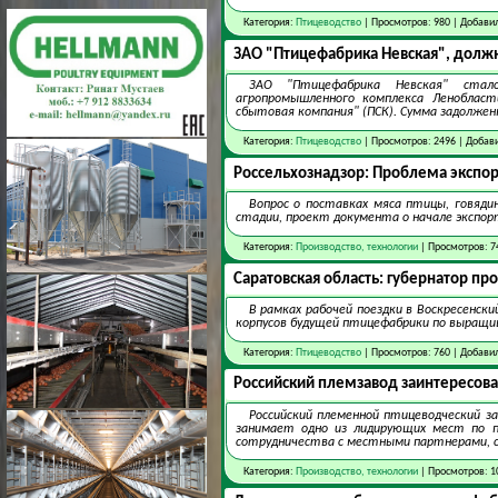
Категория:
Птицеводство
| Просмотров: 980 | Добави
ЗАО "Птицефабрика Невская", долж
ЗАО "Птицефабрика Невская" стал
агропромышленного комплекса Леноблас
сбытовая компания" (ПСК). Сумма задолжен
Категория:
Птицеводство
| Просмотров: 2496 | Добав
Россельхознадзор: Проблема экспор
Вопрос о поставках мяса птицы, говяди
стадии, проект документа о начале экспор
Категория:
Производство, технологии
| Просмотров: 7
Саратовская область: губернатор п
В рамках рабочей поездки в Воскресенск
корпусов будущей птицефабрики по выращив
Категория:
Птицеводство
| Просмотров: 760 | Добави
Российский племзавод заинтересова
Российский племенной птицеводческий з
занимает одно из лидирующих мест по п
сотрудничества с местными партнерами, со
Категория:
Производство, технологии
| Просмотров: 1