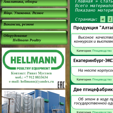
Главная
» Стать
Аналитика, обзоры
Всего материал
Показано матер
Яйцо. Упаковка. Разное
Страницы:
«
1
Вакансии, резюме
Продукция "Алтай
Оборудование
Высокое качеств
Hellmann Poultry
конкурсах и выстав
Категория:
Птицеводство
Екатеринбург-ЭК
На месте корпусо
Категория:
Птицеводство
Две птицефабрики
Об этом в ходе п
государственной а
Категория:
Птицеводство