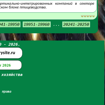
вертикально-интегрированных компаний в секторе
нском блоке птицеводства.
941-19950
19951-19960
...
20241-20250
0 - 2026.
site.ru
r 2026
 хозяйства
 права