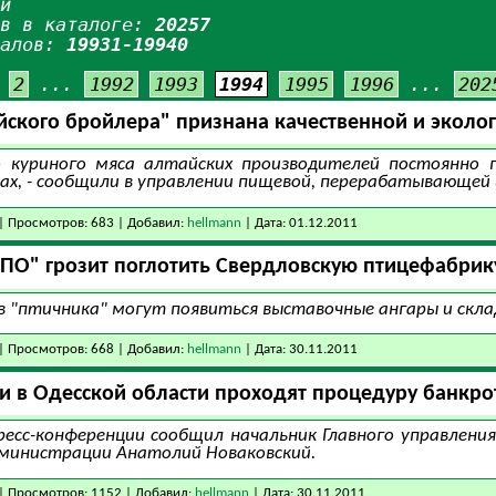
и
ов в каталоге:
20257
иалов:
19931-19940
2
...
1992
1993
1994
1995
1996
...
202
ского бройлера" признана качественной и эколог
о куриного мяса алтайских производителей постоянно
ках, - сообщили в управлении пищевой, перерабатывающе
| Просмотров: 683 | Добавил:
hellmann
| Дата:
01.12.2011
СПО" грозит поглотить Свердловскую птицефабрик
в "птичника" могут появиться выставочные ангары и скла
| Просмотров: 668 | Добавил:
hellmann
| Дата:
30.11.2011
 в Одесской области проходят процедуру банкро
ресс-конференции сообщил начальник Главного управлен
дминистрации Анатолий Новаковский.
| Просмотров: 1152 | Добавил:
hellmann
| Дата:
30.11.2011