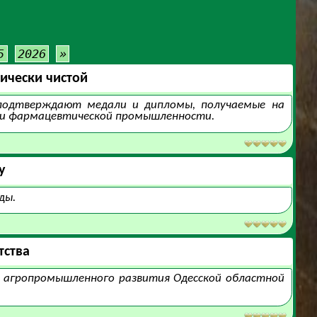
5
2026
»
ически чистой
 подтверждают медали и дипломы, получаемые на
й и фармацевтической промышленности.
у
ды.
тства
ия агропромышленного развития Одесской областной