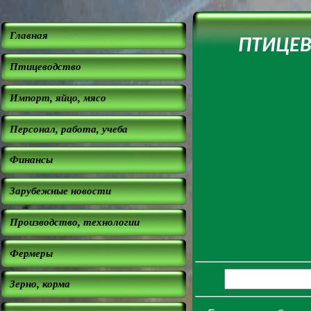
Главная
ПТИЦЕВО
Птицеводство
Импорт, яйцо, мясо
Персонал, работа, учеба
Финансы
Зарубежные новости
Производство, технологии
Фермеры
Зерно, корма