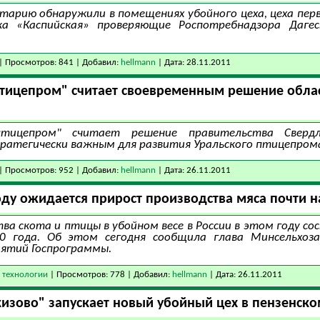
арию обнаружили в помещениях убойного цеха, цеха пер
а «Каспийская» проверяющие Роспотребнадзора Даге
| Просмотров: 841 | Добавил:
hellmann
| Дата:
28.11.2011
тицепром" считает своевременным решение облас
птицепром" считает решение правительства Сверд
ратегически важным для развития Уральского птицепрома
| Просмотров: 952 | Добавил:
hellmann
| Дата:
26.11.2011
году ожидается прирост производства мяса почти н
ва скота и птицы в убойном весе в России в этом году со
0 года. Об этом сегодня сообщила глава Минсельхоза
иятий Госпрограммы.
 технологии
| Просмотров: 778 | Добавил:
hellmann
| Дата:
26.11.2011
изово" запускает новый убойный цех в пензенско