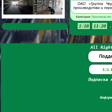
ОАО «Группа Чер
производства и пер
Категория:
Производство,
1-10
11-20
All Righ
Подд
U.S.
Подписка 
Информ