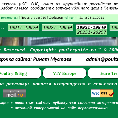
кизово» (LSE: CHE), одна из крупнейших российских 
еработки мяса, сообщает о запуске убойного цеха в Пензе
 технологии
| Просмотров: 910 | Добавил:
hellmann
| Дата:
25.11.2011
...
19911-19920
19921-19930
19931-19940
19
20251-20257
t Reserved. Copyright: poultrysite.ru ™ © 200
ержка сайта: Ринат Мустаев
admin@poultry
 Poultry & Egg
VIV Europe
Euro Tie
на рассылку: новости птицеводства и сельского
ация с новостных сайтов, публикуется согласно авторского
с активной гиперссылкой на сайт первоисточника