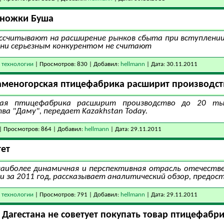
"ножки Буша
ссчитывают на расширение рынков сбыта при вступлении
они серьезным конкурентом не считают
 технологии
| Просмотров: 830 | Добавил:
hellmann
| Дата:
30.11.2011
Каменогорская птицефабрика расширит производств
ская птицефабрика расширит производство до 20 т
а "Даму", передает Kazakhstan Today.
| Просмотров: 864 | Добавил:
hellmann
| Дата:
29.11.2011
тет
аиболее динамичная и перспективная отрасль отечествен
и за 2011 год, рассказывает аналитический обзор, предо
 технологии
| Просмотров: 791 | Добавил:
hellmann
| Дата:
29.11.2011
Дагестана не советует покупать товар птицефабр