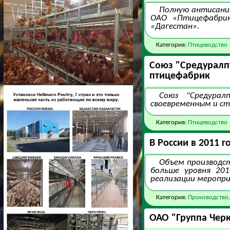
Полную антисанит
ОАО «Птицефабрик
«Дагестан».
Категория:
Птицеводство
Союз "Средуралп
птицефабрик
Союз "Средурал
своевременным и ст
Категория:
Птицеводство
В России в 2011 
Объем производст
больше уровня 201
реализации меропр
Категория:
Производство,
ОАО "Группа Черк