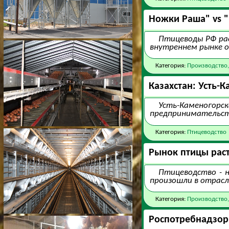
Ножки Раша" vs 
Птицеводы РФ ра
внутреннем рынке 
Категория:
Производство,
Казахстан: Усть-
Усть-Каменогор
предпринимательств
Категория:
Птицеводство
Рынок птицы рас
Птицеводство - н
произошли в отрасл
Категория:
Производство,
Роспотребнадзор 