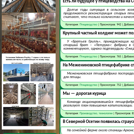
Есть ли будущее у птицеводства на 
Долгие годы ситуация в сельском хоз
продолжается реконструкция старых пти
считают, что только количество и качес
Категория:
Птицеводство
| Просмотров: 942 | Добави
Крупный частный холдинг может по
У «Братьев Грилль», принадлежащих к
старший брат – «Петруха»: фабрику в 
комментируют, однако подтвердили «Ежедн
Категория:
Птицеводство
| Просмотров: 765 | Добави
На Межениновской птицефабрике с
Межениновская птицефабрика пострадала
для птицы.
Категория:
Птицеводство
| Просмотров: 752 | Добави
Мы — дорогая курица
Команда акционировавшейся птицефабр
реализует план повышения капитализации.
Категория:
Производство, технологии
| Просмотров: 8
В Северной Осетии появилась страу
На семейной ферме около станицы Архонск