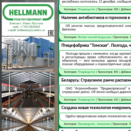
республики состоялось 15 декабря, сообщил
Категория:
Птицеводство
| Просмотров: 835 | Добави
Наличие антибиотиков и гормонов в
Об итогах миссии представителей ком
Бразилии
Категория:
Импорт мясной продукции
| Просмотров: 
Птицефабрика "Томская". Полгода, 
Полгода прошло с момента, когда крупне
о регистрации права собственности на 
объектов — это нежилые здания птицефаб
также оборудование и транспортные средс
Категория:
Птицеводство
| Просмотров: 841 | Добави
Беларусь: Страусиное ранчо распахн
ОАО "Агрокомбинат "Приднепровский" в
страусиное ранчо. Об этом сообщил дирек
Категория:
Птицеводство
| Просмотров: 631 | Добави
Создана новая технология микроинъ
Ogalsa представила новую технологию м
Категория:
Производство, технологии
| Просмотров: 7