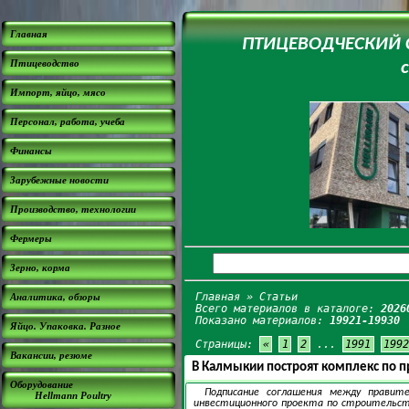
Главная
ПТИЦЕВОДЧЕСКИЙ СА
Птицеводство
Импорт, яйцо, мясо
Персонал, работа, учеба
Финансы
Зарубежные новости
Производство, технологии
Фермеры
Зерно, корма
Главная
» Статьи
Аналитика, обзоры
Всего материалов в каталоге:
2026
Показано материалов:
19921-19930
Яйцо. Упаковка. Разное
Страницы:
«
1
2
...
1991
1992
Вакансии, резюме
В Калмыкии построят комплекс по п
Оборудование
Подписание соглашения между правит
Hellmann Poultry
инвестиционного проекта по строительств