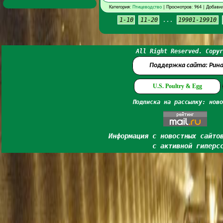
Категория:
Птицеводство
| Просмотров: 964 | Добави
1-10
11-20
...
19901-19910
All Right Reserved. Copyr
Поддержка сайта: Рин
U.S. Poultry & Egg
Подписка на рассылку: ново
Информация с новостных сайто
с активной гиперс