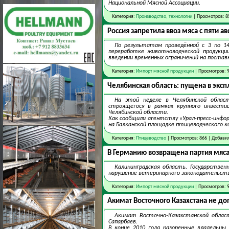
Национальной Мясной Ассоциации.
Категория:
Производство, технологии
| Просмотров: 8
Россия запретила ввоз мяса с пяти а
По результатам проведённой с 3 по 14
переработке животноводческой продукции
введении временных ограничений на постав
Категория:
Импорт мясной продукции
| Просмотров: 
Челябинская область: пущена в экс
На этой неделе в Челябинской област
строящегося в рамках крупного инвести
Челябинской области.
Как сообщили агентству «Урал-пресс-инфо
на Балканской площадке птицеводческого к
Категория:
Птицеводство
| Просмотров: 866 | Добави
В Германию возвращена партия мяс
Калининградская область. Государстве
нарушение ветеринарного законодательства
Категория:
Импорт мясной продукции
| Просмотров: 
Акимат Восточного Казахстана не д
Акимат Восточно-Казахстанской облас
Сапарбаев.
В конце 2010 года разоренные владельцы