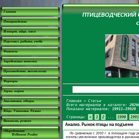
Главная
ПТИЦЕВОДЧЕСКИЙ СА
Птицеводство
Импорт, яйцо, мясо
Персонал, работа, учеба
Финансы
Зарубежные новости
Производство, технологии
Фермеры
Зерно, корма
Главная
» Статьи
Аналитика, обзоры
Всего материалов в каталоге:
2026
Показано материалов:
19911-19920
Яйцо. Упаковка. Разное
Страницы:
«
1
2
...
1990
1991
Вакансии, резюме
Анализ. Рынок птицы на подъеме
Оборудование
По сравнению с 2010 г. в текущем году
Hellmann Poultry
темпы увеличения производства в различн