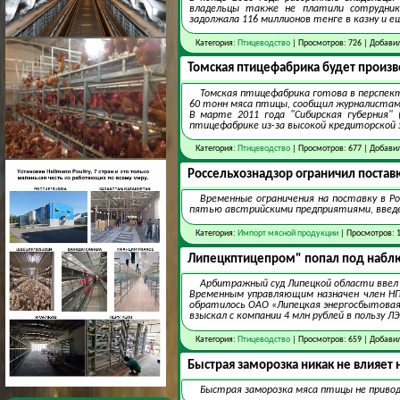
владельцы также не платили сотрудника
задолжала 116 миллионов тенге в казну и е
Категория:
Птицеводство
| Просмотров: 726 | Добави
Томская птицефабрика будет произво
Томская птицефабрика готова в перспекти
60 тонн мяса птицы, сообщил журналистам 
В марте 2011 года "Сибирская губерния" 
птицефабрике из-за высокой кредиторской
Категория:
Птицеводство
| Просмотров: 677 | Добави
Россельхознадзор ограничил постав
Временные ограничения на поставку в Ро
пятью австрийскими предприятиями, введе
Категория:
Импорт мясной продукции
| Просмотров: 1
Липецкптицепром" попал под набл
Арбитражный суд Липецкой области ввел 
Временным управляющим назначен член НП
обратилось ОАО «Липецкая энергосбытовая 
взыскал с компании 4 млн рублей в пользу Л
Категория:
Птицеводство
| Просмотров: 659 | Добави
Быстрая заморозка никак не влияет
Быстрая заморозка мяса птицы не приво