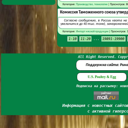
Категория:
Производство, технологии
| Просмотров: 8
Комиссия Таможенного союза утверд
Согласно сообщению, в России квота н
увеличится до 40 тыс. тонн), замороженной
Категория:
Импорт мясной продукции
| Просмотров: 1
1-10
11-20
...
19891-19900
All Right Reserved. Copyr
Поддержка сайта: Рин
U.S. Poultry & Egg
Подписка на рассылку: ново
Информация с новостных сайто
с активной гиперс